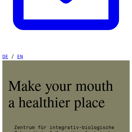
DE
/
EN
Make your mouth
a healthier place
Zentrum für integrativ-biologische